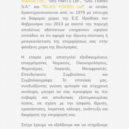
Medical Ltd
", "VAS PARTS Ltd", "SAS TRANS
S.A." και "
ELXIS FOODS Ltd
", οι οποίες
δραστηριοποιούνται από το 1979 με επιτυχία
σε διάφορες χώρες της Ε.Ε. Ιδρύθηκε τον
Φεβρουάριο του 2013 με σκοπό την παροχή
απολύτως αξιόπιστων υπηρεσιών υψηλού
επιπέδου σε ότι αφορά την ίδρυση-σύσταση ή
μετεγκατάσταση της επιχειρήσεως σας στην
φιλόξενη χώρα της Βουλγαρίας.
Η εταιρία μας απασχολεί εξειδικευμένους
επαγγελματίες Νομικούς, Οικονομολόγους,
Φοροτέχνες, Λογιστές, Μεταφραστές,
Επενδυτικούς Συμβούλους και
Συμβολαιογράφο. Το επιτελείο μας,
συνδυάζοντας γνώση εμπειρία και σύγχρονη
αντίληψη, μπορεί να σας προσφέρει τις πιο
σοβαρές και αποδοτικές εξατομικευμένες
λύσεις, σε σχέση με την ασφαλή ίδρυση,
εγκατάσταση, λογιστική κάλυψη, ανάπτυξη και
διαχείριση της επιχείρησή σας.
Στόχο έχουμε να εξελίξουμε και να στηρίξουμε