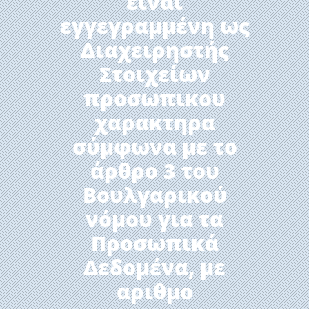
είναι
εγγεγραμμένη ως
Διαχειρηστής
Στοιχείων
προσωπικου
χαρακτηρα
σύμφωνα με το
άρθρο 3 του
Βουλγαρικού
νόμου για τα
Προσωπικά
Δεδομένα, με
αριθμο