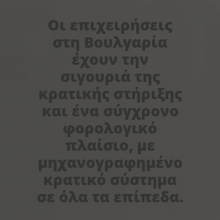
Οι επιχειρήσεις
στη Βουλγαρία
έχουν την
σιγουριά της
κρατικής στήριξης
και ένα σύγχρονο
φορολογικό
πλαίσιο, με
μηχανογραφημένο
κρατικό σύστημα
σε όλα τα επίπεδα.