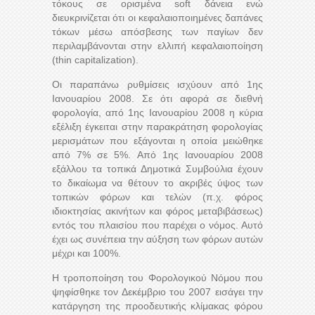
τόκους σε ορισμένα soft δάνεια ενώ
διευκρινίζεται ότι οι κεφαλαιοποιημένες δαπάνες
τόκων μέσω απόσβεσης των παγίων δεν
περιλαμβάνονται στην ελλιπή κεφαλαιοποίηση
(thin capitalization).
Οι παραπάνω ρυθμίσεις ισχύουν από 1ης
Ιανουαρίου 2008. Σε ότι αφορά σε διεθνή
φορολογία, από 1ης Ιανουαρίου 2008 η κύρια
εξέλιξη έγκειται στην παρακράτηση φορολογίας
μερισμάτων που εξάγονται η οποία μειώθηκε
από 7% σε 5%. Από 1ης Ιανουαρίου 2008
εξάλλου τα τοπικά Δημοτικά Συμβούλια έχουν
το δικαίωμα να θέτουν το ακριβές ύψος των
τοπικών φόρων και τελών (π.χ. φόρος
ιδιοκτησίας ακινήτων και φόρος μεταβιβάσεως)
εντός του πλαισίου που παρέχει ο νόμος. Αυτό
έχει ως συνέπεια την αύξηση των φόρων αυτών
μέχρι και 100%.
Η τροποποίηση του Φορολογικού Νόμου που
ψηφίσθηκε τον Δεκέμβριο του 2007 εισάγει την
κατάργηση της προοδευτικής κλίμακας φόρου