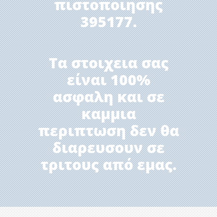
πιστοποιησης
395177.
Τα στοιχεια σας
είναι 100%
ασφαλη και σε
καμμια
περιπτωση δεν θα
διαρευσουν σε
τριτους από εμας.