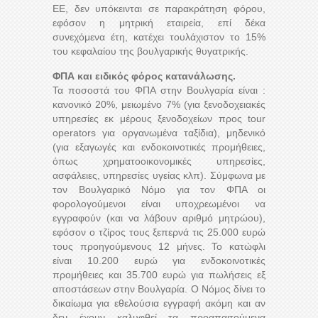
ΕΕ, δεν υπόκεινται σε παρακράτηση φόρου,
εφόσον η μητρική εταιρεία, επί δέκα
συνεχόμενα έτη, κατέχει τουλάχιστον το 15%
του κεφαλαίου της βουλγαρικής θυγατρικής.
ΦΠΑ και ειδικός φόρος κατανάλωσης.
Τα ποσοστά του ΦΠΑ στην Βουλγαρία είναι :
κανονικό 20%, μειωμένο 7% (για ξενοδοχειακές
υπηρεσίες εκ μέρους ξενοδοχείων προς tour
operators για οργανωμένα ταξίδια), μηδενικό
(για εξαγωγές και ενδοκοινοτικές προμήθειες,
όπως χρηματοοικονομικές υπηρεσίες,
ασφάλειες, υπηρεσίες υγείας κλπ). Σύμφωνα με
τον Βουλγαρικό Νόμο για τον ΦΠΑ οι
φορολογούμενοι είναι υποχρεωμένοι να
εγγραφούν (και να λάβουν αριθμό μητρώου),
εφόσον ο τζίρος τους ξεπερνά τις 25.000 ευρώ
τους προηγούμενους 12 μήνες. Το κατώφλι
είναι 10.200 ευρώ για ενδοκοινοτικές
προμήθειες και 35.700 ευρώ για πωλήσεις εξ
αποστάσεων στην Βουλγαρία. Ο Νόμος δίνει το
δικαίωμα για εθελούσια εγγραφή ακόμη και αν
δεν έχουν καλυφθεί τα προαπαιτούμενα